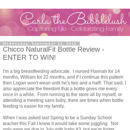
Wednesday, September 23, 2015
Chicco NaturalFit Bottle Review -
ENTER TO WIN!
I'm a big breastfeeding advocate. I nursed Hannah for 14
months, William for 22 months, and if I continue this pattern
then Logan won't wean until he's two and a half! That said, I
also appreciate the freedom that a bottle gives me every
once in a while. From running to the store all by myself, or
attending a meeting sans baby, there are times when bottle
feeding is easier for my family.
When I was asked last Spring to be a Sunday School
teacher this Fall I knew it would take some juggling. Not
only were we due in July with baby #3, but we're foster