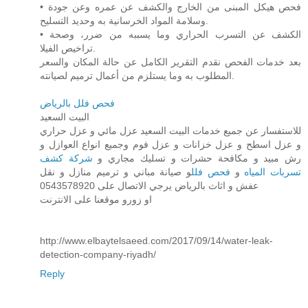
• فحص هيكل المبنى من الخارج والكشف عن عمره وعن جودة
وسلامة المواد الخرسانية به وحديد التسليح.
• الكشف عن التسرب الحراري وما يسببه من ضرر، وصحة
تراخيص الفيلا.
بعد خدمات الفحص نقدم التقرير الكامل عن حالة المكان والسعر
المطلوب به وما يستلزم من أعمال ترميم لصيانته.
فحص فلل بالرياض
البيت السعيد
للاستفسار عن جميع خدمات البيت السعيد عزل مائي و عزل حراري
و عزل اسطح و عزل خزانات و عزل فوم وجميع انواع العوازل و
رش مبيد و مكافحة حشرات و تسليك مجاري و
شركة كشف
تسربات المياه
و
فحص فلل
و صيانة مباني و ترميم منازل و نقل
عفش و اثاث بالرياض يرجي الاتصال على 0543578920
او زورو موقعنا على الانترنت
http://www.elbaytelsaeed.com/2017/09/14/water-leak-
detection-company-riyadh/
Reply