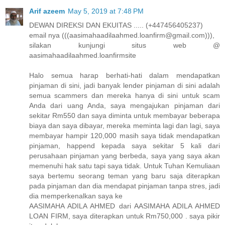
Arif azeem
May 5, 2019 at 7:48 PM
DEWAN DIREKSI DAN EKUITAS ..... (+447456405237)
email nya (((aasimahaadilaahmed.loanfirm@gmail.com))),
silakan kunjungi situs web @
aasimahaadilaahmed.loanfirmsite
Halo semua harap berhati-hati dalam mendapatkan
pinjaman di sini, jadi banyak lender pinjaman di sini adalah
semua scammers dan mereka hanya di sini untuk scam
Anda dari uang Anda, saya mengajukan pinjaman dari
sekitar Rm550 dan saya diminta untuk membayar beberapa
biaya dan saya dibayar, mereka meminta lagi dan lagi, saya
membayar hampir 120,000 masih saya tidak mendapatkan
pinjaman, happend kepada saya sekitar 5 kali dari
perusahaan pinjaman yang berbeda, saya yang saya akan
memenuhi hak satu tapi saya tidak. Untuk Tuhan Kemuliaan
saya bertemu seorang teman yang baru saja diterapkan
pada pinjaman dan dia mendapat pinjaman tanpa stres, jadi
dia memperkenalkan saya ke
AASIMAHA ADILA AHMED dari AASIMAHA ADILA AHMED
LOAN FIRM, saya diterapkan untuk Rm750,000 . saya pikir