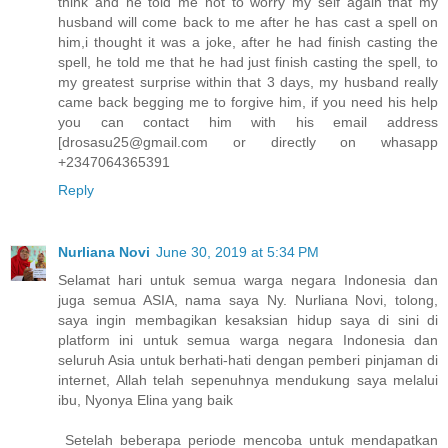
think and he told me not to worry my self again that my
husband will come back to me after he has cast a spell on
him,i thought it was a joke, after he had finish casting the
spell, he told me that he had just finish casting the spell, to
my greatest surprise within that 3 days, my husband really
came back begging me to forgive him, if you need his help
you can contact him with his email address
[drosasu25@gmail.com or directly on whasapp
+2347064365391
Reply
Nurliana Novi
June 30, 2019 at 5:34 PM
Selamat hari untuk semua warga negara Indonesia dan
juga semua ASIA, nama saya Ny. Nurliana Novi, tolong,
saya ingin membagikan kesaksian hidup saya di sini di
platform ini untuk semua warga negara Indonesia dan
seluruh Asia untuk berhati-hati dengan pemberi pinjaman di
internet, Allah telah sepenuhnya mendukung saya melalui
ibu, Nyonya Elina yang baik
Setelah beberapa periode mencoba untuk mendapatkan